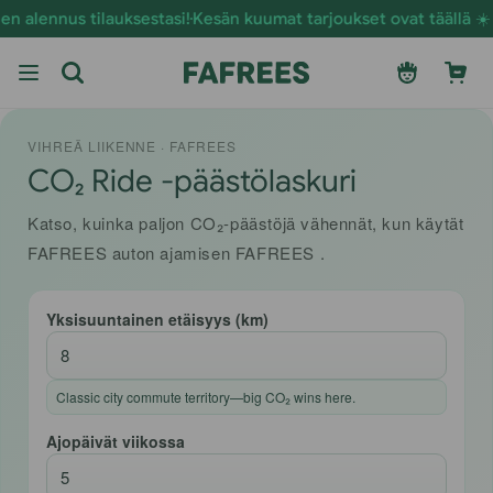
Siirry
lennus tilauksestasi!
Kesän kuumat tarjoukset ovat täällä ☀️ Sääs
sisältöön
Kirjaudu
Ostoskori
sisään
VIHREÄ LIIKENNE · FAFREES
CO₂ Ride -päästölaskuri
Katso, kuinka paljon CO₂-päästöjä vähennät, kun käytät
FAFREES auton ajamisen FAFREES .
Yksisuuntainen etäisyys (km)
Classic city commute territory—big CO₂ wins here.
Ajopäivät viikossa