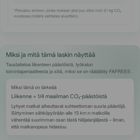
*Perustuu arvioon, jonka mukaan yksi puu sitoo noin 21 kg CO₂
vuodessa (määrä vaihtelee alueittain).
Miksi ja mitä tämä laskin näyttää
Taustatietoa liikenteen päästöistä, työkalun
toimintaperiaatteesta ja siitä, miksi se on räätälöity FAFREES .
Miksi tämä on tärkeää
Liikenne = 1/4 maailman CO₂-päästöistä
Lyhyet matkat aiheuttavat suhteettoman suuria päästöjä.
Siirtyminen sähköpyörään alle 15 km:n matkoilla
vähentää suurimman osan tästä hiilijalanjäljestä – ilman,
että matkanopeus hidastuu.