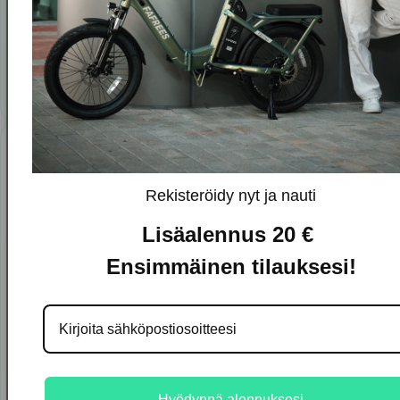
Katso vaikutukset
Tarkista vuotuiset CO₂-säästösi ja jaa tulokset tiimisi
kanssa.
FAFREES
Esittele aitoja FAFREES , pyöräilijöitä ja arkipäivän tilanteita –
Rekisteröidy nyt ja nauti
työmatkoja, asiointia ja viikonlopun pyöräretkiä.
Lisäalennus 20 €
Ensimmäinen tilauksesi!
Hyödynnä alennuksesi