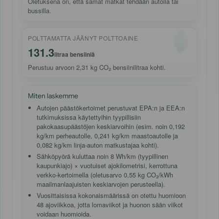
Oletuksena on, että samat matkat tehdään autolla tai
bussilla.
POLTTAMATTA JÄÄNYT POLTTOAINE
131.3
litraa bensiiniä
Perustuu arvoon 2,31 kg CO₂ bensiinilitraa kohti.
Miten laskemme
Autojen päästökertoimet perustuvat EPA:n ja EEA:n
tutkimuksissa käytettyihin tyypillisiin
pakokaasupäästöjen keskiarvoihin (esim. noin 0,192
kg/km perheautolle, 0,241 kg/km maastoautolle ja
0,082 kg/km linja-auton matkustajaa kohti).
Sähköpyörä kuluttaa noin 8 Wh/km (tyypillinen
kaupunkiajo) × vuotuiset ajokilometrisi, kerrottuna
verkko-kertoimella (oletusarvo 0,55 kg CO₂/kWh
maailmanlaajuisten keskiarvojen perusteella).
Vuosittaisissa kokonaismäärissä on otettu huomioon
48 ajoviikkoa, jotta lomaviikot ja huonon sään viikot
voidaan huomioida.