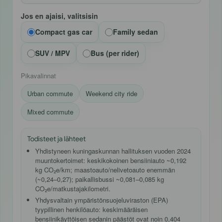
Jos en ajaisi, valitsisin
Compact gas car
Family sedan
SUV / MPV
Bus (per rider)
Pikavalinnat
Urban commute
Weekend city ride
Mixed commute
Todisteet ja lähteet
Yhdistyneen kuningaskunnan hallituksen vuoden 2024
muuntokertoimet
: keskikokoinen bensiiniauto ~0,192
kg CO₂e/km; maastoauto/nelivetoauto enemmän
(~0,24–0,27); paikallisbussi ~0,081–0,085 kg
CO₂e/matkustajakilometri.
Yhdysvaltain ympäristönsuojeluviraston (EPA)
tyypillinen henkilöauto
: keskimääräisen
bensiinikäyttöisen sedanin päästöt ovat noin 0,404