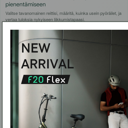
pienentämiseen
Valitse tavanomainen reittisi, määritä, kuinka usein pyöräilet, ja
vertaa tuloksia nykyiseen liikkumistapaasi.
Määritä reittisi
Syötä työmatkan, asiointimatkan tai viikonloppuretken
yksisuuntainen matkan pituus.
Valitse taajuus
Kuinka monta päivää viikossa siirtyisit käyttämään
FAFREES– aloita pienestä tai panosta täysillä.