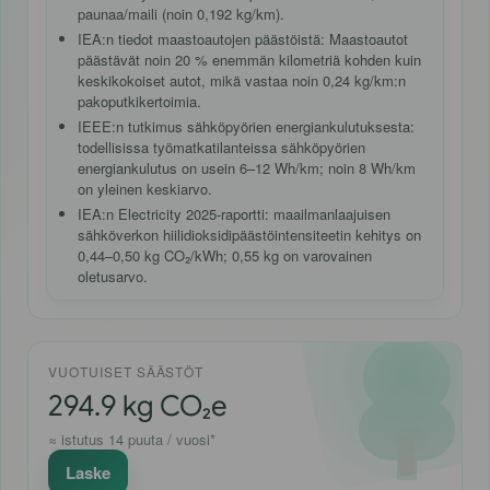
paunaa/maili (noin 0,192 kg/km).
IEA:n tiedot maastoautojen päästöistä
: Maastoautot
päästävät noin 20 % enemmän kilometriä kohden kuin
keskikokoiset autot, mikä vastaa noin 0,24 kg/km:n
pakoputkikertoimia.
IEEE:n tutkimus sähköpyörien energiankulutuksesta
:
todellisissa työmatkatilanteissa sähköpyörien
energiankulutus
on usein 6–12 Wh/km; noin 8 Wh/km
on yleinen keskiarvo.
IEA:n Electricity 2025
-raportti: maailmanlaajuisen
sähköverkon hiilidioksidipäästöintensiteetin kehitys on
0,44–0,50 kg CO₂/kWh; 0,55 kg on varovainen
oletusarvo.
VUOTUISET SÄÄSTÖT
294.9
kg CO₂e
≈ istutus
14
puuta / vuosi*
Laske