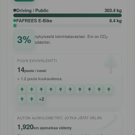
Driving / Public
303.4 kg
FAFREES E-Bike
8.4 kg
3%
nykyisestä toimintatavastasi. Ero on CO₂-
säästösi.
PUUN EKVIVALENTTI
14
puuta / vuosi
≈
1.2
puuta kuukaudessa.
+2
AUTON AJOKILOMETRIT, JOTKA JÄTÄT VÄLIIN
1,920
km ajomatkaa vältetty