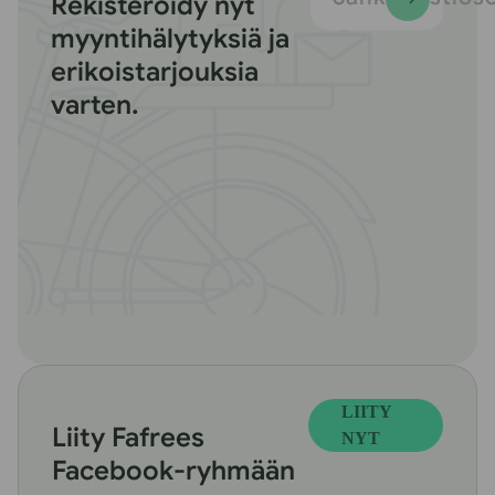
Rekisteröidy nyt
myyntihälytyksiä ja
erikoistarjouksia
varten.
LIITY
Liity Fafrees
NYT
Facebook-ryhmään