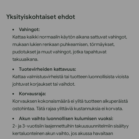
Yksityiskohtaiset ehdot
Vahingot:
Kattaa kaikki normaalin käytön aikana sattuvat vahingot,
mukaan lukien renkaan puhkeamisen, törmäykset,
pudotukset ja muut vahingot, jotka tapahtuvat
takuuaikana.
Tuotevirheiden kattavuus:
Kattaa valmistusvirheistä tai tuotteen luonnollisista vioista
johtuvat korjaukset tai vaihdot.
Korvausraja:
Korvauksen kokonaismäärä ei ylitä tuotteen alkuperäistä
ostohintaa. Tätä rajaa ylittäviä kustannuksia ei korvata.
Akun vaihto luonnollisen kulumisen vuoksi:
2- ja 3-vuotisiin laajennettuihin takuusuunnitelmiin sisältyy
kertaluonteinen akun vaihto, jos akussa havaitaan