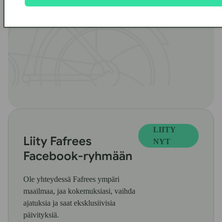
LIITY
Liity Fafrees
NYT
Facebook-ryhmään
Ole yhteydessä Fafrees ympäri
maailmaa, jaa kokemuksiasi, vaihda
ajatuksia ja saat eksklusiivisia
päivityksiä.