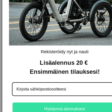
Sisällysluettelo
Laajennetut takuusuunnitelmat ja kattavuuden
yhteenveto
Yksityiskohtaiset ehdot
Rekisteröidy nyt ja nauti
Lisäalennus 20 €
Ensimmäinen tilauksesi!
Sähköpostioso
Rekisteröidy nyt
myyntihälytyksiä ja
erikoistarjouksia
varten.
Hyödynnä alennuksesi