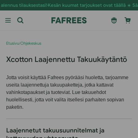
Siirry
ennus tilauksestasi!
Kesän kuumat tarjoukset ovat täällä ☀️ Sääst
sisältöön
Kirjaudu
Ostoskori
sisään
Etusivu
/
Ohjekeskus
Xcotton Laajennettu Takuukäytäntö
Jotta voisit käyttää Fafrees pyörääsi huoletta, tarjoamme
useita laajennettuja takuupaketteja, jotka kattavat
vahinkotapaukset ja tuoteviat. Lue takuuehdot
huolellisesti, jotta voit valita itsellesi parhaiten sopivan
paketin.
Laajennetut takuusuunnitelmat ja