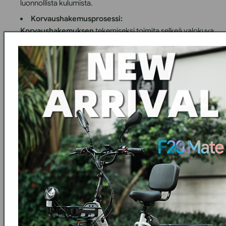
luonnollista kulumista.
Korvaushakemusprosessi:
Korvaushakemuksen
tekemiseksi toimita selkeä valokuva
tai videotodiste, josta vahinko tai ongelma käy ilmi ja joka
tukee hakemustasi.
Kattava tietopaketti:
2- ja 3-vuotiset laajennetut takuupaketit kattavat kaikki
tuotteeseen liittyvät ongelmat takuuaikana, lukuun
ottamatta varkauksia. Korvaus rajoittuu alkuperäiseen
ostohintaan, eikä ylimääräisiä kustannuksia korvata. Jos
tuotteesi on hyvässä kunnossa toimituksen yhteydessä,
voit ostaa laajennetun takuun
60 päivän kuluessa
alkuperäisestä ostopäivästä
. Tämän määräajan jälkeen
laajennettuja takuupaketteja ei enää ole saatavilla.
Poikkeukset:
1. Varkaus (ei kuulu minkään vakuutuksen piiriin)
2. Korvausrajan ylittävät kustannukset