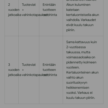
2
Tuoteviat
Enintään
Akun kuluminen
vuoden
+
tuotteen
katetaan
jatkoaika
vahinkotapaukset
ostohinta
kertaluonteisella akun
vaihdolla. Varkaudet
eivät kuulu takuun
piiriin.
Sama kattavuus kuin
2-vuotisessa
takuussa, mutta
voimassaoloaika on
pidennetty kolmeen
3
Tuoteviat
Enintään
vuoteen.
vuoden
+
tuotteen
Kertaluonteinen akun
jatkoaika
vahinkotapaukset
ostohinta
vaihto akun
suorituskyvyn
heikkenemisen
vuoksi. Varkaus ei
kuulu takuun piiriin.