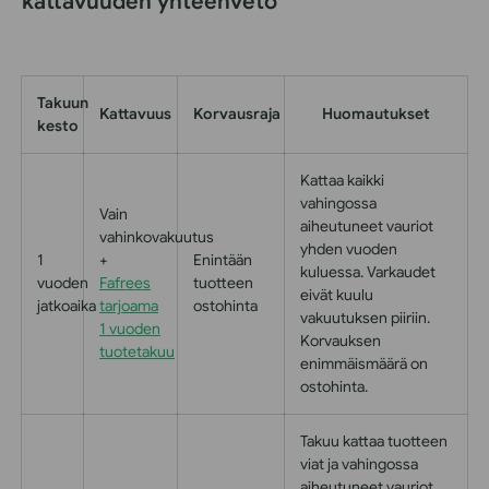
kattavuuden yhteenveto
Takuun
Kattavuus
Korvausraja
Huomautukset
kesto
Kattaa kaikki
vahingossa
Vain
aiheutuneet vauriot
vahinkovakuutus
yhden vuoden
1
+
Enintään
kuluessa. Varkaudet
vuoden
Fafrees
tuotteen
eivät kuulu
jatkoaika
tarjoama
ostohinta
vakuutuksen piiriin.
1 vuoden
Korvauksen
tuotetakuu
enimmäismäärä on
ostohinta.
Takuu kattaa tuotteen
viat ja vahingossa
aiheutuneet vauriot.