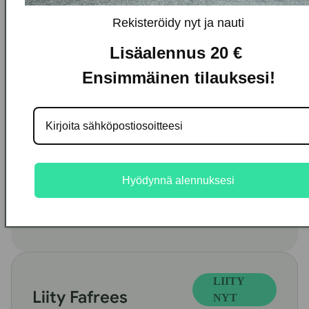
Sähköpostioso
Rekisteröidy nyt ja nauti
Rekisteröidy nyt
myyntihälytyksiä ja
Lisäalennus 20 €
erikoistarjouksia
Ensimmäinen tilauksesi!
varten.
Hyödynnä alennuksesi
LIITY
Liity Fafrees
NYT