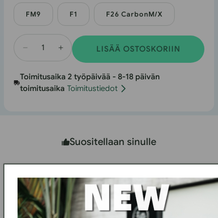
FM9
F1
F26 CarbonM/X
LISÄÄ OSTOSKORIIN
Vähennä
Lisää
määrä
määrä
Toimitusaika 2 työpäivää - 8-18 päivän
tuotteelle
tuotteelle
toimitusaika
Toimitustiedot
Ebike
Laturi
Ebike
Suositellaan sinulle
Kannettava sähköinen
ilmapumppu
€169.00
OSTA NYT