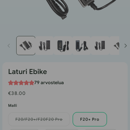
1
modaalissa
Laturi Ebike
79 arvostelua
Normaali
€38.00
hinta
Malli
F20/F20+/F20F20 Pro
F20+ Pro
Vaihtoehto
loppuunmyyty