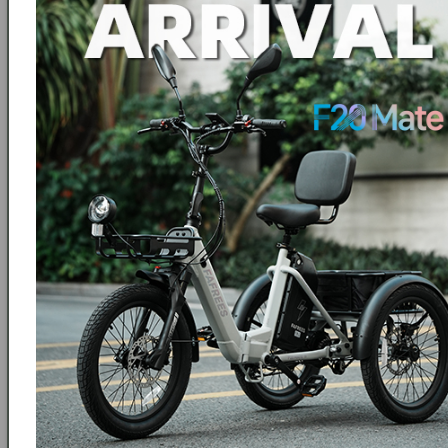
Paketti sisältää
1 x laturi
1 x kaapeli
Toimitustiedot
Toimitusaika: 14
työpäivää Kiinasta
Ilmainen toimitus Ilmainen toimitus