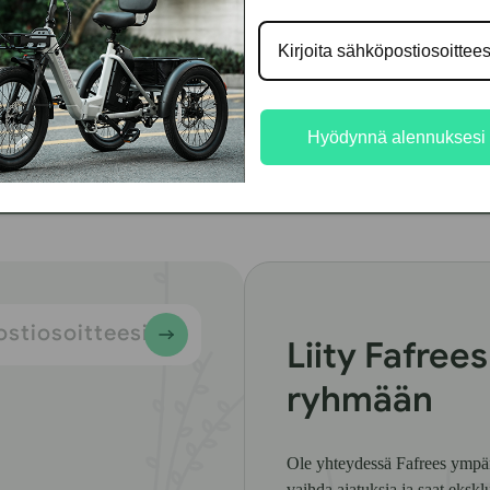
Hyödynnä alennuksesi
stiosoitteesi
Liity Fafree
ryhmään
Ole yhteydessä Fafrees ympär
vaihda ajatuksia ja saat eksklu