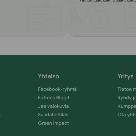
Yhteisö
Yritys
Facebook-ryhmä
Tietoa 
Fafrees Blogit
Ryhdy j
Jaa valokuvia
Kumppa
s
Suurlähettiläs
Ota yht
Green Impact