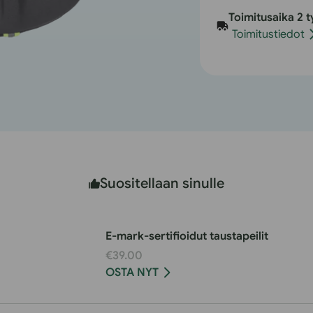
Comfort-
C
Toimitusaika 2 t
pyörän
p
Toimitustiedot
satulapeittee
s
määrää
k
Suositellaan sinulle
E-mark-sertifioidut taustapeilit
€39.00
OSTA NYT