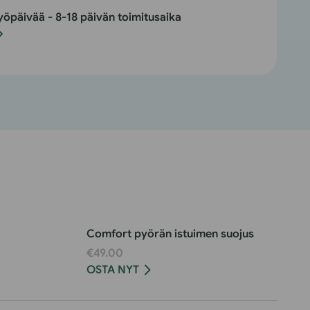
omfort-
yöpäivää - 8-18 päivän toimitusaika
yörän
n
atulapeitteen
appalemäärää
Comfort pyörän istuimen suojus
€49.00
OSTA NYT