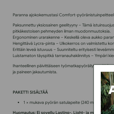
Paranna ajokokemustasi Comfort-pyöränistuinpeitteellä
Paksunnettu yksiosainen geelityyny – Tämä istuinsuojus
pitkäkestoisen pehmeyden ilman muodonmuutoksia.
Ergonominen urarakenne – Keskellä oleva aukko paranta
Hengittävä Lycra-pinta – Ulkokerros on valmistettu ko
Erittäin leveä istuvuus – Suunniteltu erityisesti leveämmi
Luistamaton täyspitkä tarranauhakiinnitys – Ympäri kiert
Ihanteellinen päivittäiseen työmatkapyöräilyyn, pitkän m
ja paineen jakautumista.
PAKETTI SISÄLTÄÄ
1 × mukava pyörän satulapeite (240 mm × 265 m
Huomautus: Ei sovellu Lasting-, Light- ja maastopyör