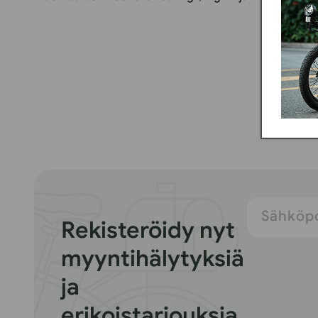
Sähköpo
Rekisteröidy nyt
myyntihälytyksiä
ja
erikoistarjouksia