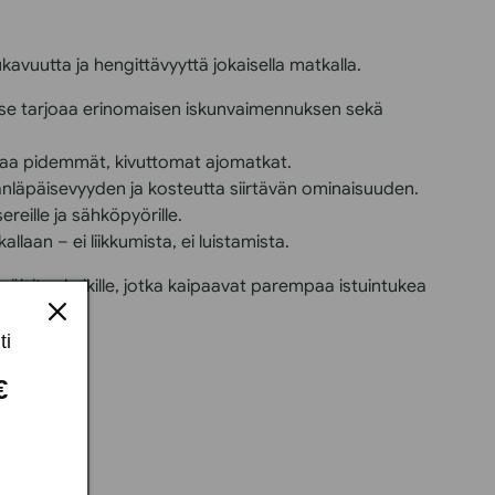
vuutta ja hengittävyyttä jokaisella matkalla.
ja se tarjoaa erinomaisen iskunvaimennuksen sekä
akaa pidemmät, kivuttomat ajomatkat.
anläpäisevyyden ja kosteutta siirtävän ominaisuuden.
ereille ja sähköpyörille.
laan – ei liikkumista, ei luistamista.
päivitys kaikille, jotka kaipaavat parempaa istuintukea
ti
 €