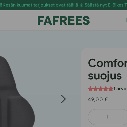
 kuumat tarjoukset ovat täällä ☀️ Säästä nyt E-Bikes
Tilaa n
Comfor
suojus
1 arvo
Normaalihinta
49,00 €
Vähennä
L