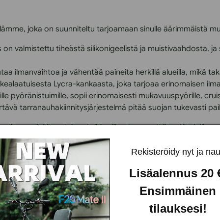
mme, joka on suunniteltu tarjoamaan sinulle äärimmäistä muka
 on valmistettu tiheästä silikonigeelistä ja muistivaahdosta, 
a ilmanvaihtoa ja vähentää paineita herkillä alueilla, mikä t
rkealaatuisesta Lycra-kankaasta, joka tarjoaa erinomaisen ilm
lle pyöränistuimille, sopii erinomaisesti mukavuuspyörille, cruis
ävä tarranauhakiinnitysjärjestelmä pitää suojan tukevasti paikal
atkan pyöräilyyn tai rentoihin viikonloppuretkiin – täydellinen 
Rekisteröidy nyt ja nau
Lisäalennus 20
Ensimmäinen
m)
tilauksesi!
äilyyn