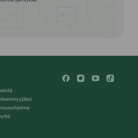
Facebook
Instagram
Youtube
Tiktok
meistä
älleenmyyjäksi
nuusohjelma
eyttä