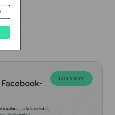
LIITY NYT
s Facebook-
i maailmaa, jaa kokemuksiasi,
siivisia päivityksiä.