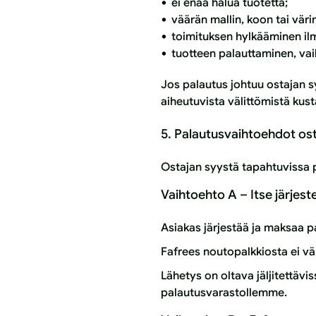
ei enää halua tuotetta;
väärän mallin, koon tai väri
toimituksen hylkääminen il
tuotteen palauttaminen, vaikk
Jos palautus johtuu ostajan
aiheutuvista välittömistä kus
5. Palautusvaihtoehdot os
Ostajan syystä tapahtuvissa p
Vaihtoehto A – Itse järjes
Asiakas järjestää ja maksaa 
Fafrees noutopalkkiosta ei v
Lähetys on oltava jäljitettävi
palautusvarastollemme.