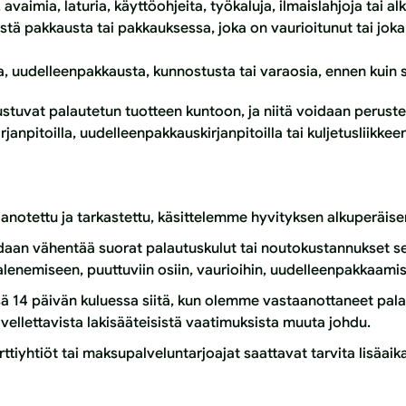
 avaimia, laturia, käyttöohjeita, työkaluja, ilmaislahjoja tai al
tä pakkausta tai pakkauksessa, joka on vaurioitunut tai joka e
ta, uudelleenpakkausta, kunnostusta tai varaosia, ennen kuin
tuvat palautetun tuotteen kuntoon, ja niitä voidaan perustell
janpitoilla, uudelleenpakkauskirjanpitoilla tai kuljetusliikkeen 
anotettu ja tarkastettu, käsittelemme hyvityksen alkuperäis
daan vähentää suorat palautuskulut tai noutokustannukset se
n alenemiseen, puuttuviin osiin, vaurioihin, uudelleenpakkaam
sä 14 päivän kuluessa siitä, kun olemme vastaanottaneet pal
vellettavista lakisääteisistä vaatimuksista muuta johdu.
ttiyhtiöt tai maksupalveluntarjoajat saattavat tarvita lisäai