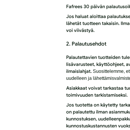
Fafrees 30 päivän palautusoike
Jos haluat aloittaa palautuk
lähetät tuotteen takaisin. Ilm
voi viivästyä.
2. Palautusehdot
Palautettavien tuotteiden tule
lisävarusteet, käyttöohjeet, a
ilmaislahjat.
Suosittelemme, et
uudelleen ja lähettämisvalmiste
Asiakkaat voivat tarkastaa tu
toimivuuden tarkistamiseksi.
Jos tuotetta on käytetty tarka
on palautettu ilman asianmuk
kunnostuksen, uudelleenpakka
kunnostuskustannusten vuoks