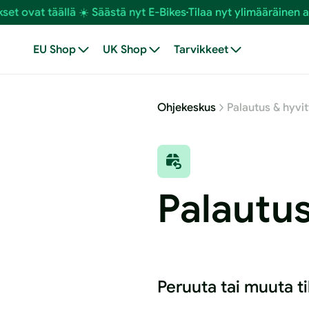
Siirry
täällä ☀️ Säästä nyt E-Bikes
Tilaa nyt ylimääräinen alennus ti
sisältöön
EU Shop
UK Shop
Tarvikkeet
Ohjekeskus
Palautus & hyvi
Palautus
Peruuta tai muuta ti