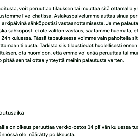
moitusta, voit peruuttaa tilauksen tai muuttaa sitä ottamalla
vustomme live-chatissa. Asiakaspalvelumme auttaa sinua p
sa arkipäivinä sähköpostisi vastaanottamisesta. Ja me palau
oska sähköposti ei ole välitön vastaus, saatamme huomata, ett
 24h kuluessa. Tässä tapauksessa voimme vain pahoitella si
amaan tilausta. Tarkista siis tilaustiedot huolellisesti ennen
ituksen, ota huomioon, että emme voi enää peruuttaa tai muutt
ko pitää sen tai ottaa yhteyttä meihin palautusta varten.
lautusaika
kailla on oikeus peruuttaa verkko-ostos
päivän kuluessa tu
14
dännössä ole määrätty poikkeusta.