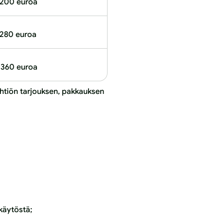
200 euroa
280 euroa
360 euroa
yhtiön tarjouksen, pakkauksen
okäytöstä;