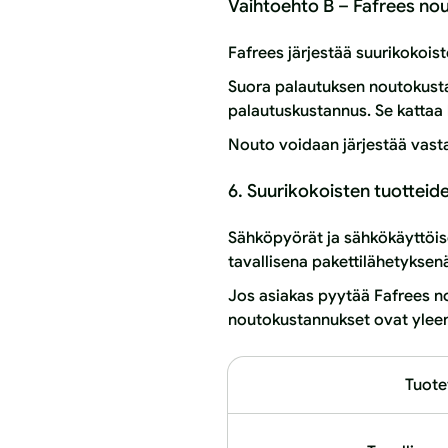
Vaihtoehto B – Fafrees no
Fafrees järjestää suurikokois
Suora palautuksen noutokusta
palautuskustannus. Se kattaa
Nouto voidaan järjestää vasta
6. Suurikokoisten tuottei
Sähköpyörät ja sähkökäyttöiset
tavallisena pakettilähetyksen
Jos asiakas pyytää Fafrees n
noutokustannukset ovat ylee
Tuote