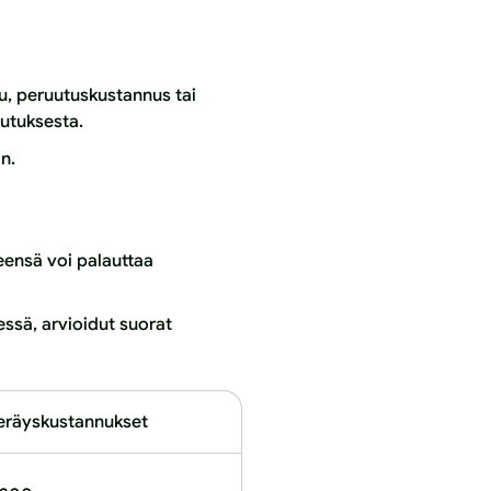
, peruutuskustannus tai
autuksesta.
n.
leensä voi palauttaa
ssä, arvioidut suorat
keräyskustannukset