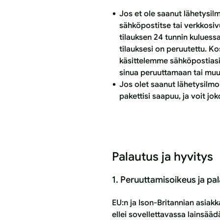
Jos et ole saanut lähetysil
sähköpostitse tai verkkosi
tilauksen 24 tunnin kulues
tilauksesi on peruutettu. K
käsittelemme sähköpostiasi
sinua peruuttamaan tai muutt
Jos olet saanut lähetysilmo
pakettisi saapuu, ja voit jo
Palautus ja hyvitys
1. Peruuttamisoikeus ja pa
EU:n ja Ison-Britannian asiak
ellei sovellettavassa lainsää