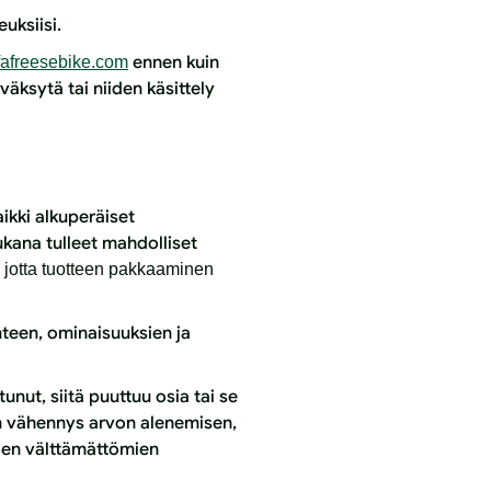
uksiisi.
ennen kuin
afreesebike.com
väksytä tai niiden käsittely
ikki alkuperäiset
ukana tulleet mahdolliset
 jotta tuotteen pakkaaminen
nteen, ominaisuuksien ja
nut, siitä puuttuu osia tai se
en vähennys arvon alenemisen,
den välttämättömien