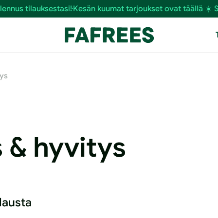
lauksestasi!
Kesän kuumat tarjoukset ovat täällä ☀️ Säästä ny
tys
 & hyvitys
lausta