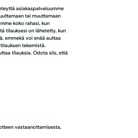
 yhteyttä asiakaspalveluumme
eruuttamaan tai muuttamaan
tamme koko rahasi, kun
ä tilauksesi on lähetetty, kun
tä, emmekä voi enää auttaa
 tilauksen tekemistä.
aa tilauksia. Odota siis, että
otteen vastaanottamisesta,