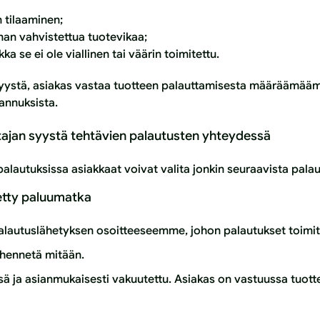
n tilaaminen;
man vahvistettua tuotevikaa;
a se ei ole viallinen tai väärin toimitettu.
 syystä, asiakas vastaa tuotteen palauttamisesta määräämä
tannuksista.
tajan syystä tehtävien palautusten yhteydessä
alautuksissa asiakkaat voivat valita jonkin seuraavista palau
tetty paluumatka
palautuslähetyksen osoitteeseemme, johon palautukset toimit
ähennetä mitään.
ssä ja asianmukaisesti vakuutettu. Asiakas on vastuussa tuott