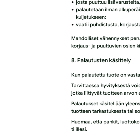
josta puuttuu lisävarusteita,
palautetaan ilman alkuperäis
kuljetukseen;
vaatii puhdistusta, korjaus
Mahdolliset vähennykset perus
korjaus- ja puuttuvien osien kir
8. Palautusten käsittely
Kun palautettu tuote on vasta
Tarvittaessa hyvityksestä voi
jotka liittyvät tuotteen arvo
Palautukset käsitellään yleen
tuotteen tarkastuksesta tai so
Huomaa, että pankit, luottokor
tilillesi.