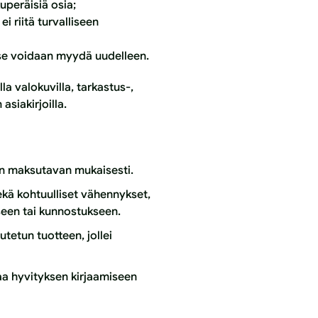
kuperäisiä osia;
i riitä turvalliseen
 se voidaan myydä uudelleen.
a valokuvilla, tarkastus-,
asiakirjoilla.
en maksutavan mukaisesti.
kä kohtuulliset vähennykset,
iseen tai kunnostukseen.
autetun tuotteen
,
jollei
kaa hyvityksen kirjaamiseen