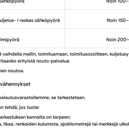
 sähköpyörä
Noin 100–
uljetus- / raskas sähköpyörä
Noin 150–
lmipyörä
Noin 200–
t vaihdella mallin, toimitusmaan, toimitusosoitteen, kuljetus
itaanko erityistä nouto-palvelua.
nen noutoa.
t vähennykset
palautusvarastollemme, se tarkastetaan.
n tehdä, jos tuote:
arkastuksen kannalta on tarpeen;
, likaa, renkaiden kulumista, ajokilometrejä tai merkkejä ulk