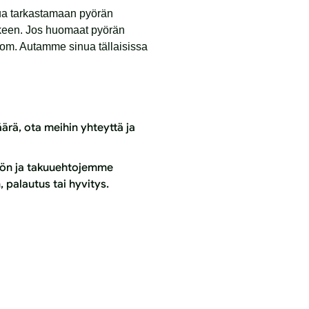
nua tarkastamaan pyörän
älkeen. Jos huomaat pyörän
om. Autamme sinua tällaisissa
ärä, ota meihin yhteyttä ja
nnön ja takuuehtojemme
 palautus tai hyvitys.