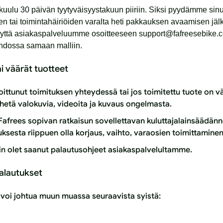
kuulu 30 päivän tyytyväisyystakuun piiriin. Siksi pyydämme si
ojen tai toimintahäiriöiden varalta heti pakkauksen avaamisen j
eyttä asiakaspalveluumme osoitteeseen support@fafreesebike.c
hdossa samaan malliin.
tai väärät tuotteet
oittunut toimituksen yhteydessä tai jos toimitettu tuote on vä
ähetä valokuvia, videoita ja kuvaus ongelmasta.
Fafrees sopivan ratkaisun sovellettavan kuluttajalainsäädä
ksesta riippuen olla korjaus, vaihto, varaosien toimittaminen,
in olet saanut palautusohjeet asiakaspalvelultamme.
palautukset
 voi johtua muun muassa seuraavista syistä: