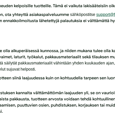
uden kelpoisille tuotteille. Tämä ei vaikuta lakisääteisiin oike
sen, ota yhteyttä asiakaspalveluumme
sähköpostitse
support@f
an ennakkoilmoitusta lähetettyjä palautuksia ei välttämättä hy
e olla alkuperäisessä kunnossa, ja niiden mukana tulee olla ka
vaimet, laturit, työkalut, pakkausmateriaalit sekä tilauksen m
tä säilytät pakkausmateriaalit vähintään yhden kuukauden ajan,
lut sujuvat helposti.
otteen siinä laajuudessa kuin on kohtuudella tarpeen sen luo
stuksen kannalta välttämättömän laajuuden yli, se on vaurioitu
aista pakkausta, tuotteen arvosta voidaan tehdä kohtuullin
amisen, puuttuvien osien, puhdistuksen, korjauksen tai mui
i.