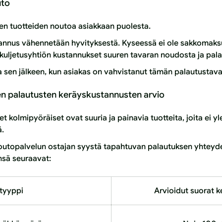
uto
ten tuotteiden noutoa asiakkaan puolesta.
nnus vähennetään hyvityksestä. Kyseessä ei ole sakkomaksu
 kuljetusyhtiön kustannukset suuren tavaran noudosta ja pal
 sen jälkeen, kun asiakas on vahvistanut tämän palautustava
den palautusten keräyskustannusten arvio
 kolmipyöräiset ovat suuria ja painavia tuotteita, joita ei y
ä.
outopalvelun ostajan syystä tapahtuvan palautuksen yhteyde
nsä seuraavat:
tyyppi
Arvioidut suorat 