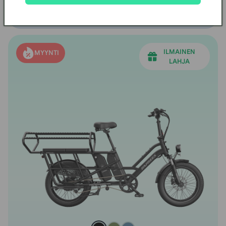
VERTAA
KUNINGASKUNNASSA
ILMAINEN
MYYNTI
LAHJA