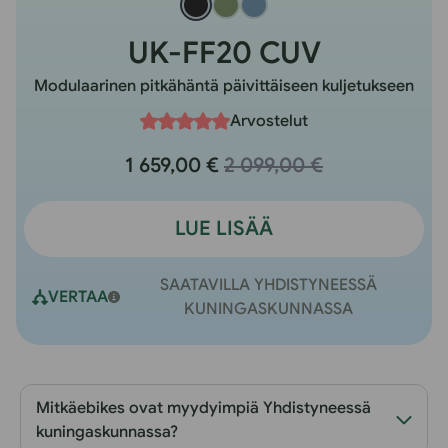
UK-FF20 CUV
Modulaarinen pitkähäntä päivittäiseen kuljetukseen
Arvostelut
1 659,00 €
2 099,00 €
LUE LISÄÄ
SAATAVILLA YHDISTYNEESSÄ
VERTAA
KUNINGASKUNNASSA
Mitkäebikes ovat myydyimpiä Yhdistyneessä
kuningaskunnassa?