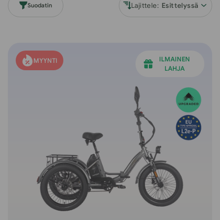
A
Lajittele:
Suodatin
:
ILMAINEN
MYYNTI
LAHJA