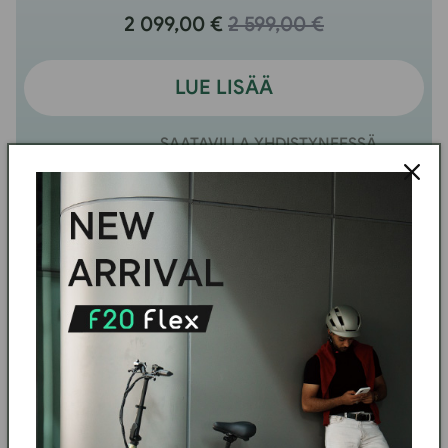
2 099,00 €
2 599,00 €
LUE LISÄÄ
SAATAVILLA YHDISTYNEESSÄ
VERTAA
KUNINGASKUNNASSA
ILMAINEN
MYYNTI
•
LOPPUUNMYYNTI
•
LAHJA
10 %:n alennus
Käytä koodia: FLASH10