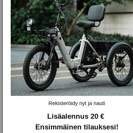
1 x kypärä
Sähköpostioso
Rekisteröidy nyt
myyntihälytyksiä ja
erikoistarjouksia
varten.
Rekisteröidy nyt ja nauti
Lisäalennus 20 €
Ensimmäinen tilauksesi!