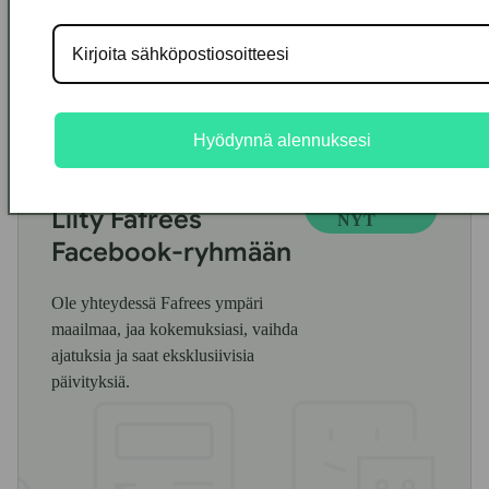
Hyödynnä alennuksesi
LIITY
Liity Fafrees
NYT
Facebook-ryhmään
Ole yhteydessä Fafrees ympäri
maailmaa, jaa kokemuksiasi, vaihda
ajatuksia ja saat eksklusiivisia
päivityksiä.