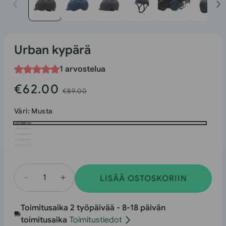
1
modaalissa
Urban kypärä
1 arvostelua
€62.00
Myyntihinta
Normaali
€89.00
hinta
Väri:
Musta
Musta
Valkoinen
Harmaa
Oranssi
Sininen
LISÄÄ OSTOSKORIIN
Vähennä
Urban
Urban
Helmetin
Toimitusaika 2 työpäivää - 8-18 päivän
Helmetin
määrän
toimitusaika
Toimitustiedot
määrää
lisääminen