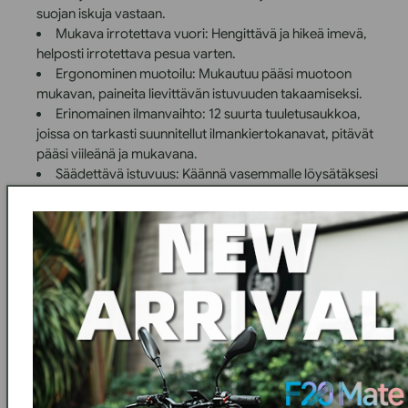
suojan iskuja vastaan.
Mukava irrotettava vuori: Hengittävä ja hikeä imevä,
helposti irrotettava pesua varten.
Ergonominen muotoilu: Mukautuu pääsi muotoon
mukavan, paineita lievittävän istuvuuden takaamiseksi.
Erinomainen ilmanvaihto: 12 suurta tuuletusaukkoa,
joissa on tarkasti suunnitellut ilmankiertokanavat, pitävät
pääsi viileänä ja mukavana.
Säädettävä istuvuus: Käännä vasemmalle löysätäksesi
ja oikealle kiristääksesi.
Ympäristöystävällinen viimeistely: Kestävä,
ympäristöystävällinen maali, joka takaa pitkäaikaisen
estetiikan ja suojan.
TEKNISET TIEDOT
Tuotteen materiaali: EPS+PC
Prosessityyppi: yksiosainen muovaus
Tuotteen koko:
.
PAKETTI SISÄLTÄÄ