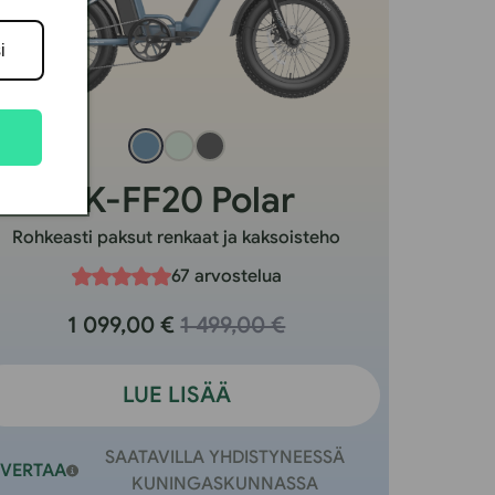
UK-FF20 Polar
Rohkeasti paksut renkaat ja kaksoisteho
67 arvostelua
1 099,00 €
1 499,00 €
LUE LISÄÄ
SAATAVILLA YHDISTYNEESSÄ
VERTAA
KUNINGASKUNNASSA