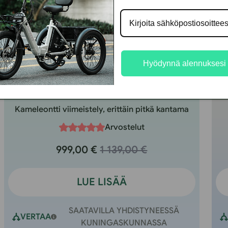
Hyödynnä alennuksesi
UK-F20+ Pro
Kameleontti viimeistely, erittäin pitkä kantama
Arvostelut
999,00 €
1 139,00 €
LUE LISÄÄ
SAATAVILLA YHDISTYNEESSÄ
VERTAA
KUNINGASKUNNASSA