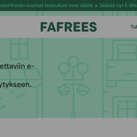
uumat tarjoukset ovat täällä ☀️ Säästä nyt E-Bikes
Tilaa nyt 
Tu
ettaviin e-
ytykseen.