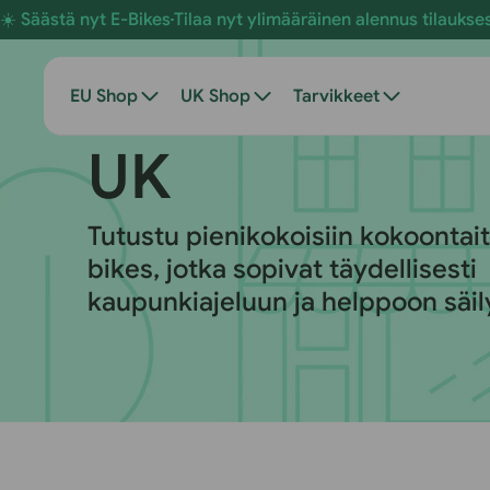
Siirry
t E-Bikes
Tilaa nyt ylimääräinen alennus tilauksestasi!
Kesän k
sisältöön
EU Shop
UK Shop
Tarvikkeet
K
UK
O
Tutustu pienikokoisiin kokoontait
bikes, jotka sopivat täydellisesti
K
kaupunkiajeluun ja helppoon säil
O
E