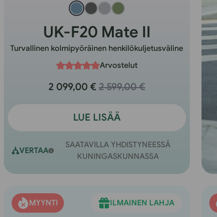
UK-F20 Mate II
Turvallinen kolmipyöräinen henkilökuljetusväline
Arvostelut
2 099,00 €
2 599,00 €
LUE LISÄÄ
SAATAVILLA YHDISTYNEESSÄ
VERTAA
KUNINGASKUNNASSA
MYYNTI
ILMAINEN LAHJA