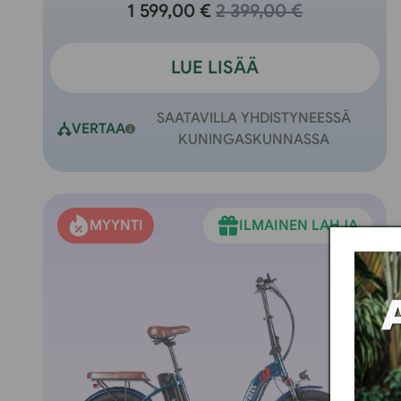
1 599,00 €
2 399,00 €
LUE LISÄÄ
SAATAVILLA YHDISTYNEESSÄ
VERTAA
KUNINGASKUNNASSA
MYYNTI
ILMAINEN LAHJA