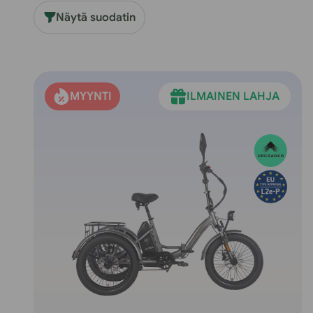
L
Näytä suodatin
M
A
MYYNTI
ILMAINEN LAHJA
: