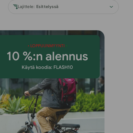
Lajittele:
•
LOPPUUNMYYNTI
•
10 %:n alennus
Käytä koodia: FLASH10