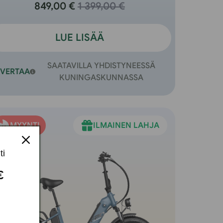
849,00 €
1 399,00 €
LUE LISÄÄ
SAATAVILLA YHDISTYNEESSÄ
VERTAA
KUNINGASKUNNASSA
MYYNTI
ILMAINEN LAHJA
ti
 €