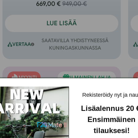
669,00 €
949,00 €
LUE LISÄÄ
SAATAVILLA YHDISTYNEESSÄ
VERTAA
KUNINGASKUNNASSA
MYYNTI
ILMAINEN LAHJA
Rekisteröidy nyt ja nau
Lisäalennus 20
Ensimmäinen
tilauksesi!