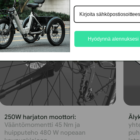
Hyödynnä alennuksesi
250W harjaton moottori:
Äly
Vääntömomentti 45 Nm ja
yhte
huipputeho 480 W nopeaan
puh