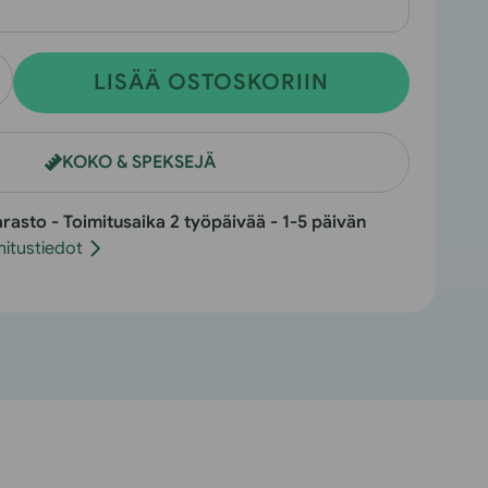
LISÄÄ OSTOSKORIIN
isääF28
ro
KOKO & SPEKSEJÄ
uotteen
äärää
arasto - Toimitusaika 2 työpäivää - 1-5 päivän
mitustiedot