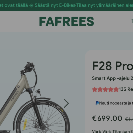
 ☀️ Säästä nyt E-Bikes
Tilaa nyt ylimääräinen alennus tilaukses
F28 Pr
Smart App -ajelu 2
135 R
Nauti nopeasta ja
€699.00
Myyntihinta
No
€1,
hi
Väri:
Väri: Titanium 