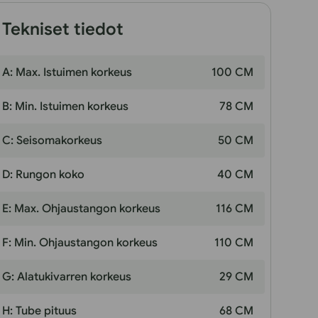
Tekniset tiedot
A: Max. Istuimen korkeus
100 CM
B: Min. Istuimen korkeus
78 CM
C: Seisomakorkeus
50 CM
D: Rungon koko
40 CM
E: Max. Ohjaustangon korkeus
116 CM
F: Min. Ohjaustangon korkeus
110 CM
G: Alatukivarren korkeus
29 CM
H: Tube pituus
68 CM