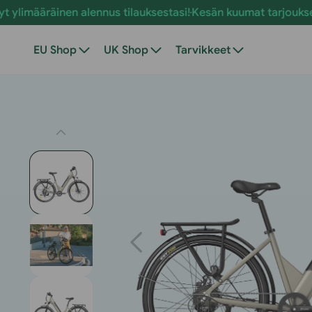
Siirry
en alennus tilauksestasi!
Kesän kuumat tarjoukset ovat täällä
sisältöön
EU Shop
UK Shop
Tarvikkeet
Siirry
tuotetietoihin