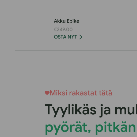
Akku Ebike
€249.00
OSTA NYT
Miksi rakastat tätä
Tyylikäs ja m
pyörät, pitkän