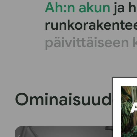
Ah:n akun
ja 
runkorakent
päivittäiseen
Ominaisuudet