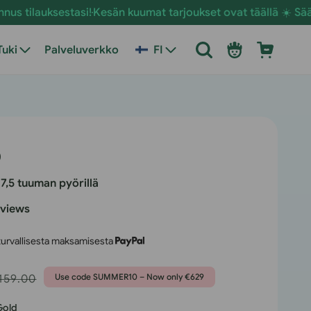
tasi!
Kesän kuumat tarjoukset ovat täällä ☀️ Säästä nyt E-Bi
Kirjaudu
Ostoskori
Tuki
Palveluverkko
FI
sisään
o
7,5 tuuman pyörillä
eviews
 turvallisesta maksamisesta
rmaali
Use code SUMMER10 – Now only €629
159.00
nta
Gold