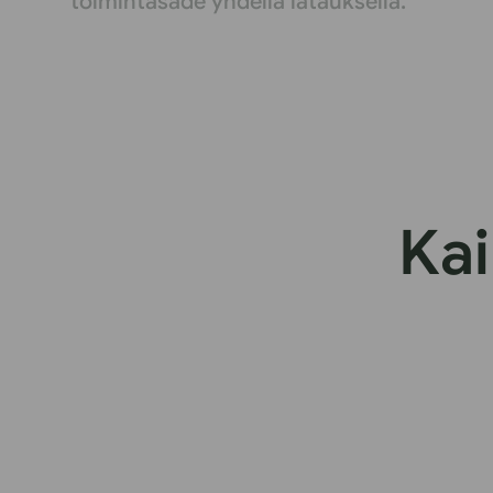
toimintasäde yhdellä latauksella.
Kai