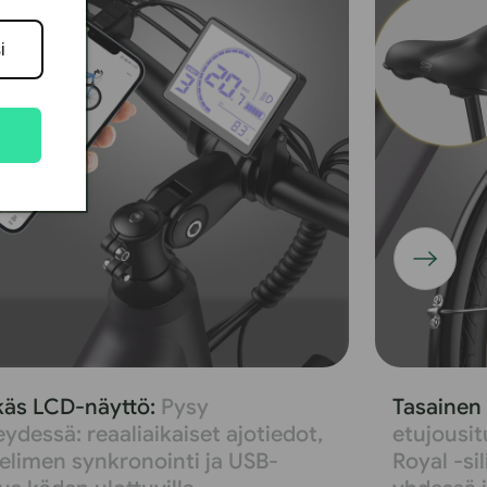
käs LCD-näyttö:
Pysy
Tasainen
ydessä: reaaliaikaiset ajotiedot,
etujousitu
elimen synkronointi ja USB-
Royal -si