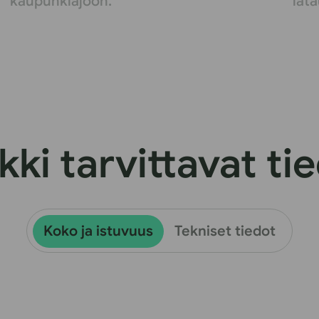
kaupunkiajoon.
lata
kki tarvittavat ti
Koko ja istuvuus
Tekniset tiedot