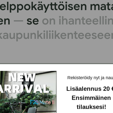
helppokäyttöisen mat
een
—
se
on ihanteelli
 kaupunkiliikenteesee
Rekisteröidy nyt ja nau
Lisäalennus 20
Ensimmäinen
tilauksesi!