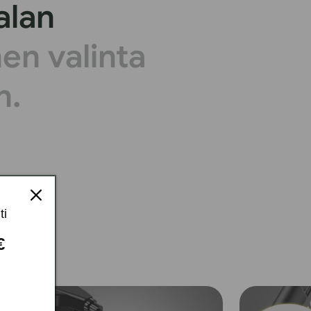
alan
nen valinta
n.
ti
 €