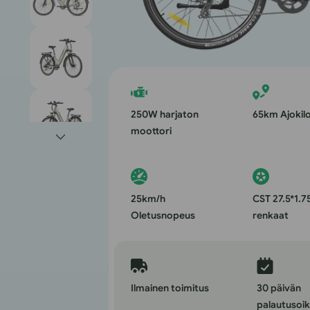
250W harjaton
65km Ajokil
moottori
25km/h
CST 27.5*1.7
Oletusnopeus
renkaat
Ilmainen toimitus
30 päivän
palautusoi